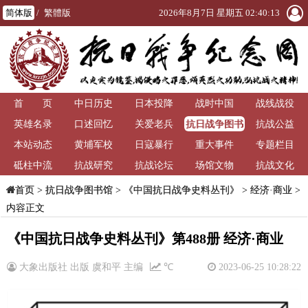
简体版
/
繁體版
2026年8月7日 星期五 02:40:13
首 页
中日历史
日本投降
战时中国
战线战役
抗日战争图书
英雄名录
口述回忆
关爱老兵
抗战公益
馆
本站动态
黄埔军校
日寇暴行
重大事件
专题栏目
砥柱中流
抗战研究
抗战论坛
场馆文物
抗战文化
>
抗日战争图书馆
>
《中国抗日战争史料丛刊》
>
经济·商业
>
首页
内容正文
《中国抗日战争史料丛刊》第488册 经济·商业
大象出版社 出版 虞和平 主编
℃
2023-06-25 10:28:22