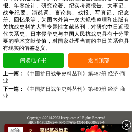
报、年鉴统计、研究论著、纪实考察报告、大事记、
战争纪要、演说词、言论集、战报、写真记、纪念
册、回忆录等，为国内外第一次大规模整理和出版有
关抗战史料的大型专题性文献丛刊，对研究中日近现
代关系史、日本侵华史与中国人民抗战史具有十分重
要的学术文献价值，对国家处理当前的中日关系也具
有现实的借鉴意义。
阅读电子书
返回顶部
上一篇：
《中国抗日战争史料丛刊》第487册 经济·商
业
下一篇：
《中国抗日战争史料丛刊》第489册 经济·商
业
Copyright ©2014-2023 krzzjn.com All Rights Reserved
湘ICP备18022032号 湘公网安备43010402000821号
✕
中央网信办违法和不良信息举报中心
长沙市互联网违法和不良信息举报中心
不良信息举报电话：0731-85531328 19198230121（微信同号）