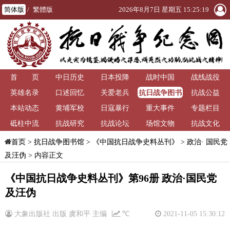
简体版
/
繁體版
2026年8月7日 星期五 15:25:19
首 页
中日历史
日本投降
战时中国
战线战役
抗日战争图书
英雄名录
口述回忆
关爱老兵
抗战公益
馆
本站动态
黄埔军校
日寇暴行
重大事件
专题栏目
砥柱中流
抗战研究
抗战论坛
场馆文物
抗战文化
>
抗日战争图书馆
>
《中国抗日战争史料丛刊》
>
政治· 国民党
首页
及汪伪
> 内容正文
《中国抗日战争史料丛刊》第96册 政治·国民党
及汪伪
大象出版社 出版 虞和平 主编
℃
2021-11-05 15:30:12