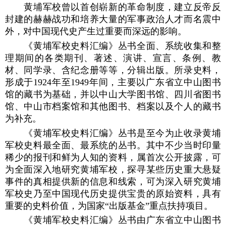
黄埔军校曾以首创崭新的革命制度，建立反帝反
封建的赫赫战功和培养大量的军事政治人才而名震中
外，对中国现代史产生过重要而深远的影响。
《黄埔军校史料汇编》丛书全面、系统收集和整
理期间的各类期刊、著述、演讲、宣言、条例、教
材、同学录、含纪念册等等，分辑出版。所录史料，
形成于1924年至1949年间，主要以广东省立中山图书
馆的藏书为基础，并以中山大学图书馆、四川省图书
馆、中山市档案馆和其他图书、档案以及个人的藏书
为补充。
《黄埔军校史料汇编》丛书是至今为止收录黄埔
军校史料最全面、最系统的丛书。其中不少当时印量
稀少的报刊和鲜为人知的资料，属首次公开披露，可
为全面深入地研究黄埔军校，探寻某些历史重大悬疑
事件的真相提供新的信息和线索，可为深入研究黄埔
军校史乃至中国现代历史提供宝贵的原始资料，具有
重要的史料价值，为国家“出版基金”重点扶持项目。
《黄埔军校史料汇编》丛书由广东省立中山图书