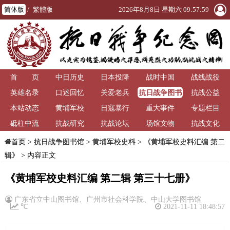
简体版
/
繁體版
2026年8月8日 星期六 09:57:59
首 页
中日历史
日本投降
战时中国
战线战役
抗日战争图书
英雄名录
口述回忆
关爱老兵
抗战公益
馆
本站动态
黄埔军校
日寇暴行
重大事件
专题栏目
砥柱中流
抗战研究
抗战论坛
场馆文物
抗战文化
>
抗日战争图书馆
>
黄埔军校史料
>
《黄埔军校史料汇编 第二
首页
辑》
> 内容正文
《黄埔军校史料汇编 第二辑 第三十七册》
广东省立中山图书馆、广州市社会科学院、中山大学图书馆
℃
2021-11-11 18:48:57