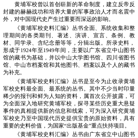
黄埔军校曾以首创崭新的革命制度，建立反帝反
封建的赫赫战功和培养大量的军事政治人才而名震中
外，对中国现代史产生过重要而深远的影响。
《黄埔军校史料汇编》丛书全面、系统收集和整
理期间的各类期刊、著述、演讲、宣言、条例、教
材、同学录、含纪念册等等，分辑出版。所录史料，
形成于1924年至1949年间，主要以广东省立中山图书
馆的藏书为基础，并以中山大学图书馆、四川省图书
馆、中山市档案馆和其他图书、档案以及个人的藏书
为补充。
《黄埔军校史料汇编》丛书是至今为止收录黄埔
军校史料最全面、最系统的丛书。其中不少当时印量
稀少的报刊和鲜为人知的资料，属首次公开披露，可
为全面深入地研究黄埔军校，探寻某些历史重大悬疑
事件的真相提供新的信息和线索，可为深入研究黄埔
军校史乃至中国现代历史提供宝贵的原始资料，具有
重要的史料价值，为国家“出版基金”重点扶持项目。
《黄埔军校史料汇编》丛书由广东省立中山图书