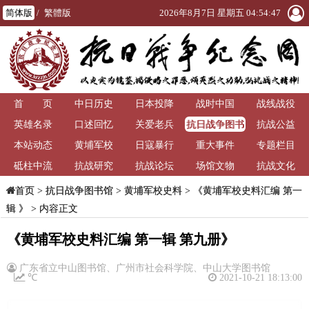
简体版
/
繁體版
2026年8月7日 星期五 04:54:47
首 页
中日历史
日本投降
战时中国
战线战役
抗日战争图书
英雄名录
口述回忆
关爱老兵
抗战公益
馆
本站动态
黄埔军校
日寇暴行
重大事件
专题栏目
砥柱中流
抗战研究
抗战论坛
场馆文物
抗战文化
>
抗日战争图书馆
>
黄埔军校史料
>
《黄埔军校史料汇编 第一
首页
辑 》
> 内容正文
《黄埔军校史料汇编 第一辑 第九册》
广东省立中山图书馆、广州市社会科学院、中山大学图书馆
℃
2021-10-21 18:13:00