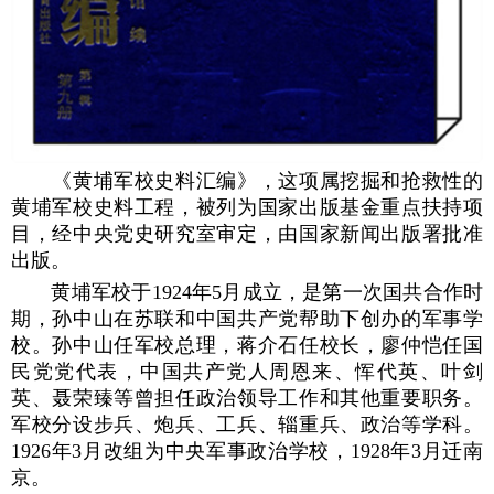
《黄埔军校史料汇编》，这项属挖掘和抢救性的
黄埔军校史料工程，被列为国家出版基金重点扶持项
目，经中央党史研究室审定，由国家新闻出版署批准
出版。
黄埔军校于1924年5月成立，是第一次国共合作时
期，孙中山在苏联和中国共产党帮助下创办的军事学
校。孙中山任军校总理，蒋介石任校长，廖仲恺任国
民党党代表，中国共产党人周恩来、恽代英、叶剑
英、聂荣臻等曾担任政治领导工作和其他重要职务。
军校分设步兵、炮兵、工兵、辎重兵、政治等学科。
1926年3月改组为中央军事政治学校，1928年3月迁南
京。