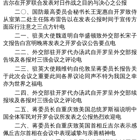
吉尔在开罗联合发表对日作战之目的与决心之公报
二〇、国防最高委员会秘书长王宠惠自开罗致侍
从室第二处主任陈布雷告以在发表公报时间于宣传方
面应行注意之三点方针电
二一、驻美大使魏道明自华盛顿致外交部长宋子
文报告白宫明晚将发表之开罗会议公告要点电
二二、外交部驻开罗代办汤武自开罗呈外交部报
告埃及各报对三强会议之评论电
二三、驻英大使顾维钧自伦敦呈蒋委员长报告关
于此次会议之重要此间各界议论同声不特为我国之幸
亦为世界之福电
二四、外交部驻开罗代办汤武自开罗呈外交部续
报埃及各报对三强会议之评论电
二五、蒋委员长自重庆致美国总统罗斯福说明中
国全体军民对开罗会议所发表之公报热烈欢迎电
二六、蒋委员长自重庆致英国首相丘吉尔表示感
佩丘吉尔首相在会议中表现诚挚与亲善精神电