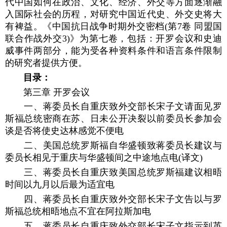
代中国如何在政治、文化、经济、外交等方面逐渐融
入国际社会的历程，对研究中国近代史、外交史将大
有裨益。《中国抗日战争时期外交密档(第7卷 同盟国
联合作战外交3)》为第七卷，包括：开罗会议和史迪
威事件两部分，能为受各种资料条件和语言条件限制
的研究者提供方便。
目录：
第三章 开罗会议
一、蒋委员长自重庆致外交部长宋子文请面见罗
斯福总统密商在苏、日未公开决裂以前委员长参加会
谈是否将使史达林感觉不便电
二、美国总统罗斯福自华盛顿致蒋委员长建议与
委员长相见于重庆与华盛顿间之中途地点电(译文)
三、蒋委员长自重庆致美国总统罗斯福建议相晤
时间以九月以后最为适宜电
四、蒋委员长自重庆致外交部长宋子文告以与罗
斯福总统相晤地点不宜在阿拉斯加电
五、蒋委员长自重庆致外交部长宋子文指示到英