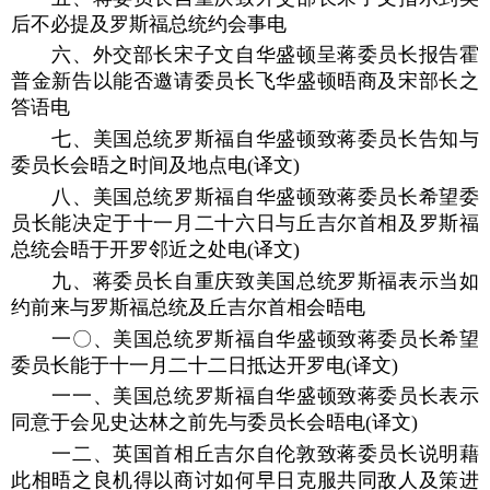
后不必提及罗斯福总统约会事电
六、外交部长宋子文自华盛顿呈蒋委员长报告霍
普金新告以能否邀请委员长飞华盛顿晤商及宋部长之
答语电
七、美国总统罗斯福自华盛顿致蒋委员长告知与
委员长会晤之时间及地点电(译文)
八、美国总统罗斯福自华盛顿致蒋委员长希望委
员长能决定于十一月二十六日与丘吉尔首相及罗斯福
总统会晤于开罗邻近之处电(译文)
九、蒋委员长自重庆致美国总统罗斯福表示当如
约前来与罗斯福总统及丘吉尔首相会晤电
一〇、美国总统罗斯福自华盛顿致蒋委员长希望
委员长能于十一月二十二日抵达开罗电(译文)
一一、美国总统罗斯福自华盛顿致蒋委员长表示
同意于会见史达林之前先与委员长会晤电(译文)
一二、英国首相丘吉尔自伦敦致蒋委员长说明藉
此相晤之良机得以商讨如何早日克服共同敌人及策进