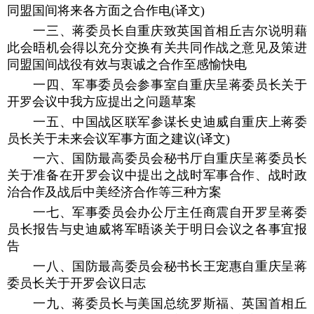
同盟国间将来各方面之合作电(译文)
一三、蒋委员长自重庆致英国首相丘吉尔说明藉
此会晤机会得以充分交换有关共同作战之意见及策进
同盟国间战役有效与衷诚之合作至感愉快电
一四、军事委员会参事室自重庆呈蒋委员长关于
开罗会议中我方应提出之问题草案
一五、中国战区联军参谋长史迪威自重庆上蒋委
员长关于未来会议军事方面之建议(译文)
一六、国防最高委员会秘书厅自重庆呈蒋委员长
关于准备在开罗会议中提出之战时军事合作、战时政
治合作及战后中美经济合作等三种方案
一七、军事委员会办公厅主任商震自开罗呈蒋委
员长报告与史迪威将军晤谈关于明日会议之各事宜报
告
一八、国防最高委员会秘书长王宠惠自重庆呈蒋
委员长关于开罗会议日志
一九、蒋委员长与美国总统罗斯福、英国首相丘