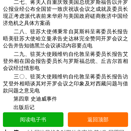
二七、蒋夫人自重庆致美国总统罗斯福告以开罗
公报业经公布全国皆一致庆祝该会议之成就及委员长
现正考虑派代表前来华府与美国政府磋商救济中国经
济危机之具体方案函
二八、驻苏大使傅秉常自莫斯科呈蒋委员长报告
晤美驻苏大使哈立曼承告史达林完全赞同开罗会议之
公告并告知德黑兰会议谈话内容要点电
二九、驻英大使顾维钧自伦敦呈蒋委员长报告艾
登外相在国会报告委员长与罗斯福总统、丘吉尔首相
会议经过情形电
三〇、驻英大使顾维钧自伦敦呈蒋委员长报告访
艾登外相晤谈其对开罗会议之印象及对西藏问题与借
款问题之意见电
第四章 史迪威事件
出版后记
阅读电子书
返回顶部