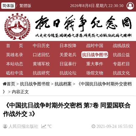
简体版
/
繁體版
2026年8月8日 星期六 22:30:50
首 页
中日历史
日本投降
战时中国
战线战役
抗日战争图书
英雄名录
口述回忆
关爱老兵
抗战公益
馆
本站动态
黄埔军校
日寇暴行
重大事件
专题栏目
砥柱中流
抗战研究
抗战论坛
场馆文物
抗战文化
>
抗日战争图书馆
>
抗战档案
>
《中国抗日战争时期外交密档
首页
》
> 内容正文
《中国抗日战争时期外交密档 第7卷 同盟国联合
作战外交 3》
人民日报出版社
℃
2021-09-24 16:55:02