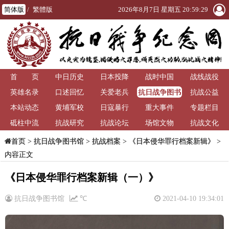
简体版
/
繁體版
2026年8月7日 星期五 20:59:29
首 页
中日历史
日本投降
战时中国
战线战役
抗日战争图书
英雄名录
口述回忆
关爱老兵
抗战公益
馆
本站动态
黄埔军校
日寇暴行
重大事件
专题栏目
砥柱中流
抗战研究
抗战论坛
场馆文物
抗战文化
>
抗日战争图书馆
>
抗战档案
>
《日本侵华罪行档案新辑》
>
首页
内容正文
《日本侵华罪行档案新辑（一）》
抗日战争图书馆
℃
2021-04-10 19:34:01