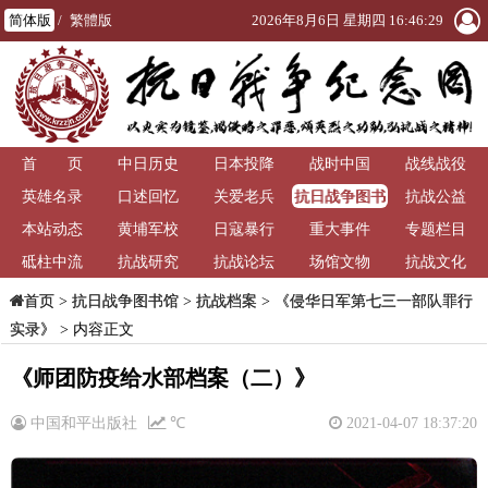
简体版
/
繁體版
2026年8月6日 星期四 16:46:30
首 页
中日历史
日本投降
战时中国
战线战役
抗日战争图书
英雄名录
口述回忆
关爱老兵
抗战公益
馆
本站动态
黄埔军校
日寇暴行
重大事件
专题栏目
砥柱中流
抗战研究
抗战论坛
场馆文物
抗战文化
>
抗日战争图书馆
>
抗战档案
>
《侵华日军第七三一部队罪行
首页
实录》
> 内容正文
《师团防疫给水部档案（二）》
中国和平出版社
℃
2021-04-07 18:37:20