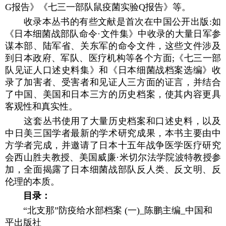
G报告》《七三一部队鼠疫菌实验Q报告》等。
收录本丛书的有些文献是首次在中国公开出版:如
《日本细菌战部队命令·文件集》中收录的大量日军参
谋本部、陆军省、关东军的命令文件，这些文件涉及
到日本政府、军队、医疗机构等各个方面;《七三一部
队见证人口述史料集》和《日本细菌战档案选编》收
录了加害者、受害者和见证人三方面的证言，并结合
了中国、美国和日本三方的历史档案，使其内容更具
客观性和真实性。
这套丛书使用了大量历史档案和口述史料，以及
中日美三国学者最新的学术研究成果，本书主要由中
方学者完成，并邀请了日本十五年战争医学医疗研究
会西山胜夫教授、美国威廉·米切尔法学院波特教授参
加，全面揭露了日本细菌战部队反人类、反文明、反
伦理的本质。
目录：
“北支那”防疫给水部档案 (一)_陈鹏主编_中国和
平出版社