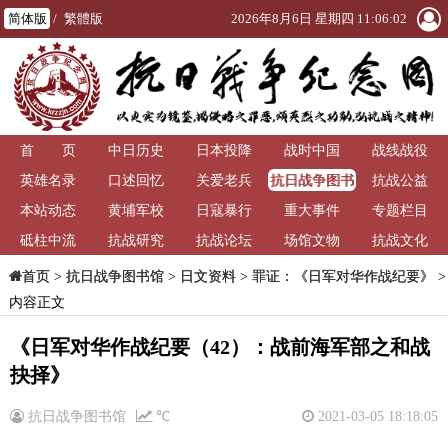
简体版
/
繁體版
2026年8月6日 星期四 11:06:02
首 页
中日历史
日本投降
战时中国
战线战役
抗日战争图书
英雄名录
口述回忆
关爱老兵
抗战公益
馆
本站动态
黄埔军校
日寇暴行
重大事件
专题栏目
砥柱中流
抗战研究
抗战论坛
场馆文物
抗战文化
>
抗日战争图书馆
>
日文资料
>
罪证：《日军对华作战纪要》
>
首页
内容正文
《日军对华作战纪要（42）：战前海军部之和战
抉择》
抗日战争图书馆
℃
2021-03-05 18:18:05