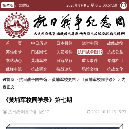
简体版
/
繁體版
2026年8月9日 星期日 06:57:59
首 页
中日历史
日本投降
战时中国
战线战役
抗日战争图书
英雄名录
口述回忆
关爱老兵
抗战公益
馆
本站动态
黄埔军校
日寇暴行
重大事件
专题栏目
砥柱中流
抗战研究
抗战论坛
场馆文物
抗战文化
>
抗日战争图书馆
>
黄埔军校史料
>
《黄埔军校同学录》
> 内
首页
容正文
《黄埔军校同学录》第七期
抗日战争图书馆
℃
2022-10-12 15:15:23