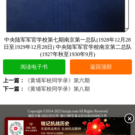
中央陆军军官学校第七期南京第一总队(1928年12月28
日至1929年12月28日) 中央陆军军官学校南京第二总队
(1927年秋至1930年9月)
阅读电子书
返回顶部
上一篇：
《黄埔军校同学录》第六期
下一篇：
《黄埔军校同学录》第八期
Copyright ©2014-2023 krzzjn.com All Rights Reserved
湘ICP备18022032号 湘公网安备43010402000821号
✕
中央网信办违法和不良信息举报中心
长沙市互联网违法和不良信息举报中心
不良信息举报电话：0731-85531328 19198230121（微信同号）
纠错电话：18182129125 15116420702
QQ：2652168198