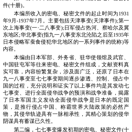
件(十册)。
本编所收入的密电、秘密文件的起止时间为1931
年9月-1937年7月。主要包括天津事变(天津事件);第一
次上海事变(一·二八事变);日军侵占热河、察哈尔及冀
东地区;华北事变(指九一八事变东北沦陷之后至1935年
日本侵略军蚕食侵犯华北地区的一系列事件的统称)等
内容。
本编由日本军部、外务省、驻华使领馆及武官、
中国驻屯军等往来密电、秘密文件组成，文献资料真
实可靠，内容纷繁复杂，涉及面广泛，还原了日本在
九一八事变至七七事变期间逐步渗透、控制、侵占中
国的过程，充分说明和证实了以上事件均是其发动七
七事变、进行全面侵华战争的预演和战争准备，揭露
了日本军国主义发动全面侵华战争是日本的既定国
策，是推行侵占中国、称霸世界大陆政策的必然产
物，其侵华轨迹具有一脉相承性，其精心策划的侵华
阴谋具有蓄谋已久性。
第二编，七七事变爆发初期的密电、秘密文件(十