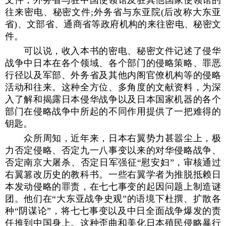
文件，外务省与驻中国使领馆及驻其他国家使领馆的
往来密电、秘密文件;外务省与东亚院(后改称大东亚
省)、文部省、通商省等政府机构的来往密电、秘密文
件。
可以说，收入本书的密电、秘密文件记述了侵华
战争中日本在各个领域、各个部门的侵略策略、罪恶
行径以及军部、外务省及其他内阁官僚机构等的侵略
活动和往来。这种全方位、多角度的文献资料，为深
入了解和揭露日本侵华战争以及日本国家机器的各个
部门在侵略战争中所起的不同作用提供了一把难得的
钥匙。
众所周知，近年来，日本右翼势力甚嚣尘上，极
力否定侵略、否定九一八事变以来的对华侵略战争、
否定南京大屠杀、否定日军强征“慰安妇”，审核通过
右翼篡改历史的教科书。一些右翼学者为推脱抵赖日
本发动侵略的罪责，在七七事变的起因问题上制造谜
团。他们在“大东亚战争史观”的语境下杜撰、扩散各
种“阴谋论”，将七七事变以及中日全面战争爆发的责
任推到中国身上。这种歪曲和美化日本殖民侵略暴行