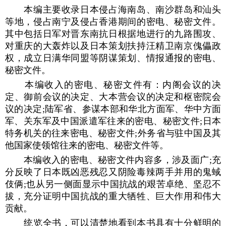
本编主要收录日本侵占海南岛、南沙群岛和汕头
等地，侵占南宁及侵占香港期间的密电、秘密文件。
其中包括日军对晋东南抗日根据地进行的九路围攻、
对重庆的大轰炸以及日本策划扶持汪精卫南京傀儡政
权，成立日满华同盟等阴谋策划、情报通报的密电、
秘密文件。
本编收入的密电、秘密文件有：内阁会议的决
定、御前会议的决定、大本营会议的决定和枢密院会
议的决定;陆军省、参谋本部和华北方面军、华中方面
军、关东军及中国派遣军往来的密电、秘密文件;日本
特务机关的往来密电、秘密文件;外务省与驻中国及其
他国家使领馆往来的密电、秘密文件等。
本编收入的密电、秘密文件内容多，涉及面广;充
分反映了日本既凶恶残忍又阴险毒辣两手并用的鬼蜮
伎俩;也从另一侧面显示中国抗战的艰苦卓绝、坚忍不
拔，充分证明中国抗战的重大牺牲、巨大作用和伟大
贡献。
统览全书，可以清楚地看到本书具有十分鲜明的