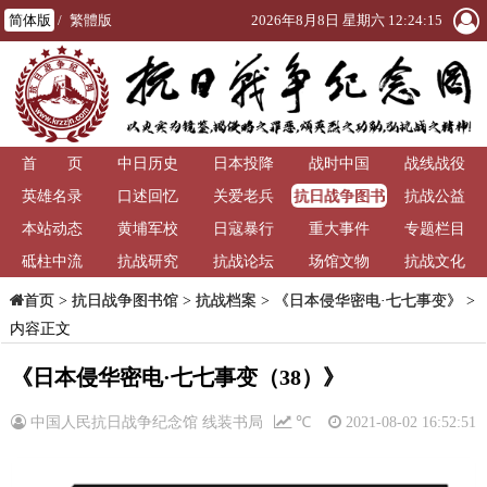
简体版
/
繁體版
2026年8月8日 星期六 12:24:16
首 页
中日历史
日本投降
战时中国
战线战役
抗日战争图书
英雄名录
口述回忆
关爱老兵
抗战公益
馆
本站动态
黄埔军校
日寇暴行
重大事件
专题栏目
砥柱中流
抗战研究
抗战论坛
场馆文物
抗战文化
>
抗日战争图书馆
>
抗战档案
>
《日本侵华密电·七七事变》
>
首页
内容正文
《日本侵华密电·七七事变（38）》
中国人民抗日战争纪念馆 线装书局
℃
2021-08-02 16:52:51