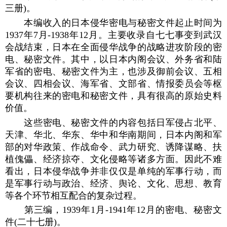
三册)。
本编收入的日本侵华密电与秘密文件起止时间为
1937年7月-1938年12月。主要收录自七七事变到武汉
会战结束，日本在全面侵华战争的战略进攻阶段的密
电、秘密文件。其中，以日本内阁会议、外务省和陆
军省的密电、秘密文件为主，也涉及御前会议、五相
会议、四相会议、海军省、文部省、情报委员会等枢
要机构往来的密电和秘密文件，具有很高的原始史料
价值。
这些密电、秘密文件的内容包括日军侵占北平、
天津、华北、华东、华中和华南期间，日本内阁和军
部的对华政策、作战命令、武力研究、诱降谋略、扶
植傀儡、经济掠夺、文化侵略等诸多方面。因此不难
看出，日本侵华战争并非仅仅是单纯的军事行动，而
是军事行动与政治、经济、舆论、文化、思想、教育
等各个环节相互配合的复杂过程。
第三编，1939年1月-1941年12月的密电、秘密文
件(二十七册)。