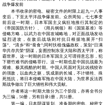
战争爆发前
本书收录的密电、秘密文件的时限上起九一八事
变后，下至太平洋战争爆发前。众所周知，七七事变
前后这一时期，日本军国主义疯狂地推行其制定的
《帝国国防方针》、《用兵纲领》和《国策基准》等
侵略方略，以武力在中国攻城略地，对正面战场发动
猛烈进攻，在敌后战场则对抗日根据地展开“扫
荡”、“清乡”和“蚕食”;同时扶植傀儡政权，策划“日满
华共存共荣”阴谋，妄图控制东亚大陆和西太平洋，称
霸世界。这一时期的日本军国主义可谓得意忘形，犯
下罄竹难书的侵略罪行。这一时期也是中国抗战最为
艰难、极其残酷的时期。中国人民面对无比凶残狡诈
的强敌，以血肉之躯，筑成新的长城，不计牺牲、殊
死抵抗，将日本侵略军拖在中国大陆，为世界反法西
斯战争做出了巨大牺牲和伟大贡献。
作者将这一时期大致分为三个阶段，亦将全书分
为三编，50册，另有目录1册，共51册。
第一编，日本阴谋策划、准备期的密电、秘密文