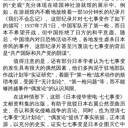
的“史观”充分体现在靖国神社游就馆的展示中。例
如，在游就馆内不断地放映着一部50分钟长的纪录片
《我们不会忘记》。这部纪录片对七七事变作了如下
的描写：1937年7月7日，中国军队开了第一枪，而日
本不希望开战，但中国拒绝了日方的和平意愿。随
后，中国境内对日恐怖活动不绝，各地发生虐杀日本
侨民的事件。这部纪录片甚至污蔑说七七事变的背后
是“共产国际和共产党的阴谋”。
值得注意的是，还有部分日本学者认为七七事变
的发生具有很大的偶然因素，他们多拘泥于驻地部队
作战计划等“实证研究”，着眼于“第一枪”战术动作的烦
琐考据，受困于“无计划论”、“第一枪问题”等，而不能
够跨越事件“偶发论”的认识局限。
在这种情形下，这部《日本侵华密电·七七事变》
文献资料集的出版，有助于批驳日本右翼公然歪曲历
史、否认和美化侵略战争的言论。同时，也为澄清七
七事变“无计划论”、“偶发论”提供了事实依据，正本清
源，以充分的史实，证实七七事变是日本企图灭亡中