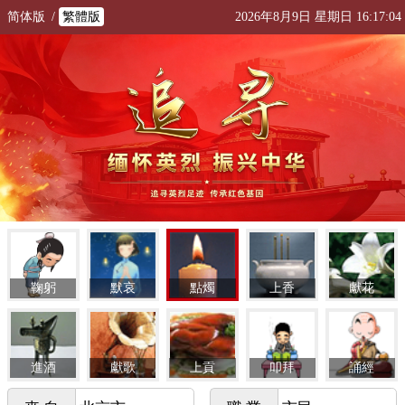
简体版
/
繁體版
2026年8月9日 星期日 16:17:04
鞠躬
默哀
點燭
上香
獻花
進酒
獻歌
上貢
叩拜
誦經